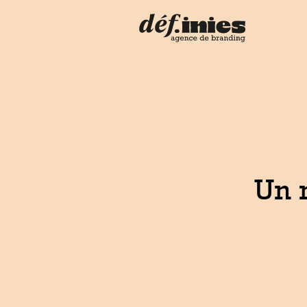
Éditorial
Contenus
Accompagnements
À Propos
Contact
Un 