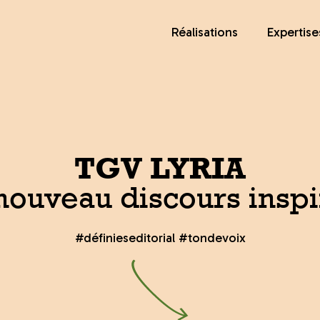
Réalisations
Expertise
Marque
Éditorial
Contenu
Accompagne
TGV LYRIA
nouveau discours inspi
#définieseditorial #tondevoix