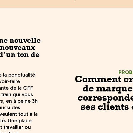
ne nouvelle
e nouveaux
d’un ton de
PROB
e la ponctualité
Comment cré
oir-faire
nante de la CFF
de marque 
 train qui vous
corresponde
s, en à peine 3h
ses clients
aussi des
 veulent tout à la
ité. Une place
t travailler ou