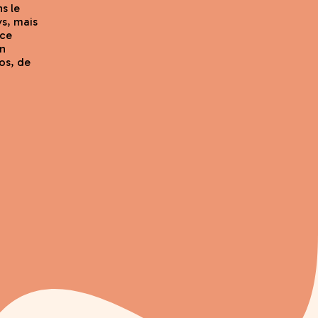
s le
ys, mais
nce
un
os, de