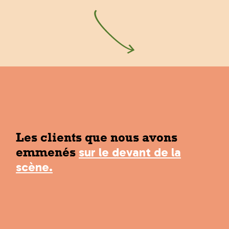
Les clients que nous avons
sur le devant de la
emmenés
scène.
TGV LYRIA
PROCHAINE ESCALE
FIZZER
BAYA YOGA